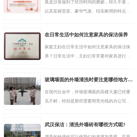
真皮沙发做到了经历时间的磨砺，经久不衰，
以其富丽堂皇、豪华气派、结实耐用的特点一
直受到人们的喜爱。在我们的印象中，传统真
皮沙发色彩较为单调，以棕、褐色为主，造型
在日常生活中如何注意家具的保洁保养
庞大而讲究豪华，占..
家庭主妇在日常生活中如何注意家具的保洁保
养？日常生活中，主妇们常常要对家具进行清
洁和保养，以使它们保持亮泽。但是你也许不
知道，一些错误的清洁保养方法，虽然暂时能
玻璃墙面的外墙清洗时要注意哪些地方呢?
让家具变干净，但实..
在现代社会中，外墙玻璃面的高楼大厦已经屡
见不鲜，特别是那些需要明亮光线的办公写字
楼，但是置于外界的玻璃面经过长年的风吹雨
打后，残留了很多的污渍，不仅影响美观，也
武汉保洁：清洗外墙砖有哪些方式呢?
影响了室内光线，因..
漂亮的外墙砖可以使我们的房屋加美观，可是