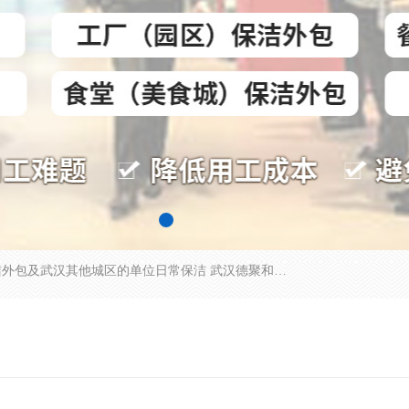
专业提供光谷物业保洁、关谷日常保洁、光谷保洁外包及武汉其他城区的单位日常保洁 武汉德聚和物业管理有限公司致力于打造中国专业物业保洁服务、日常保洁及其他保洁清洗外包服务。自公司成立以来提倡以先进的物业管理理念和模式经营，谋篇布局，以“至诚服务、精益求精、规范管理、锐意拓新”为质量方针，强化内部管理，为业主提供专业化、标准化和精细化的全方位物业服务，管理服务水平得到了广大业主和业内人士的一致好评。