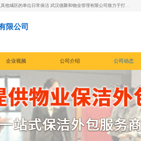
专业提供光谷物业保洁、关谷日常保洁、光谷保洁外包及武汉其他城区的单位日常保洁 武汉德聚和物业管理有限公司致力于打造中国专业物业保洁服务、日常保洁及其他保洁清洗外包服务。自公司成立以来提倡以先进的物业管理理念和模式经营，谋篇布局，以“至诚服务、精益求精、规范管理、锐意拓新”为质量方针，强化内部管理，为业主提供专业化、标准化和精细化的全方位物业服务，管理服务水平得到了广大业主和业内人士的一致好评。
有限公司
企业视频
公司介绍
公司动态