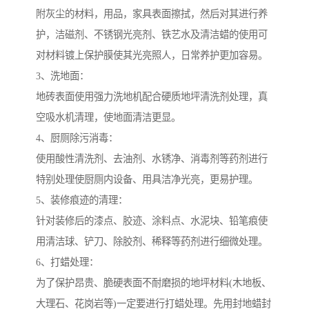
附灰尘的材料，用品，家具表面擦拭，然后对其进行养
护，洁磁剂、不锈钢光亮剂、铁艺水及清洁蜡的使用可
对材料镀上保护膜使其光亮照人，日常养护更加容易。
3、洗地面：
地砖表面使用强力洗地机配合硬质地坪清洗剂处理，真
空吸水机清理，使地面清洁更显。
4、厨厕除污消毒：
使用酸性清洗剂、去油剂、水锈净、消毒剂等药剂进行
特别处理使厨厕内设备、用具洁净光亮，更易护理。
5、装修痕迹的清理：
针对装修后的漆点、胶迹、涂料点、水泥块、铅笔痕使
用清洁球、铲刀、除胶剂、稀释等药剂进行细微处理。
6、打蜡处理：
为了保护昂贵、脆硬表面不耐磨损的地坪材料(木地板、
大理石、花岗岩等)一定要进行打蜡处理。先用封地蜡封