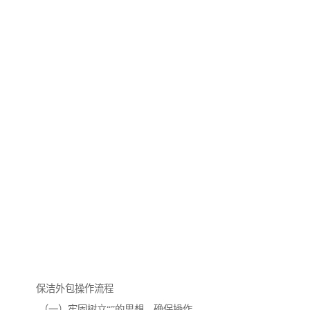
保洁外包操作流程
（一）牢固树立“”的思想，确保操作。