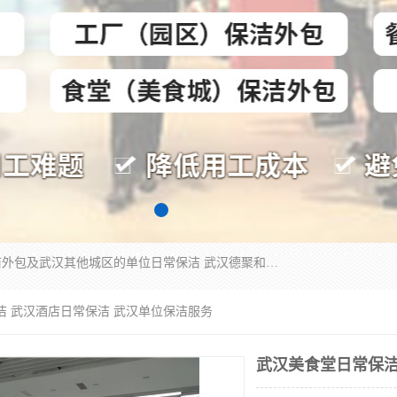
专业提供光谷物业保洁、关谷日常保洁、光谷保洁外包及武汉其他城区的单位日常保洁 武汉德聚和物业管理有限公司致力于打造中国专业物业保洁服务、日常保洁及其他保洁清洗外包服务。自公司成立以来提倡以先进的物业管理理念和模式经营，谋篇布局，以“至诚服务、精益求精、规范管理、锐意拓新”为质量方针，强化内部管理，为业主提供专业化、标准化和精细化的全方位物业服务，管理服务水平得到了广大业主和业内人士的一致好评。
洁 武汉酒店日常保洁 武汉单位保洁服务
武汉美食堂日常保洁