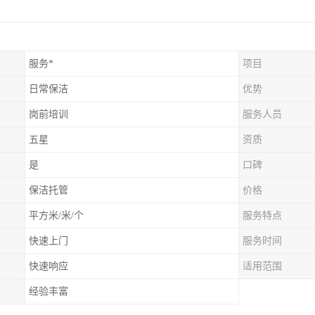
服务*
项目
日常保洁
优势
岗前培训
服务人员
五星
资质
是
口碑
保洁托管
价格
平方米/米/个
服务特点
快速上门
服务时间
快速响应
适用范围
经验丰富