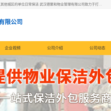
专业提供光谷物业保洁、关谷日常保洁、光谷保洁外包及武汉其他城区的单位日常保洁 武汉德聚和物业管理有限公司致力于打造中国专业物业保洁服务、日常保洁及其他保洁清洗外包服务。自公司成立以来提倡以先进的物业管理理念和模式经营，谋篇布局，以“至诚服务、精益求精、规范管理、锐意拓新”为质量方针，强化内部管理，为业主提供专业化、标准化和精细化的全方位物业服务，管理服务水平得到了广大业主和业内人士的一致好评。
有限公司
企业视频
公司介绍
公司动态