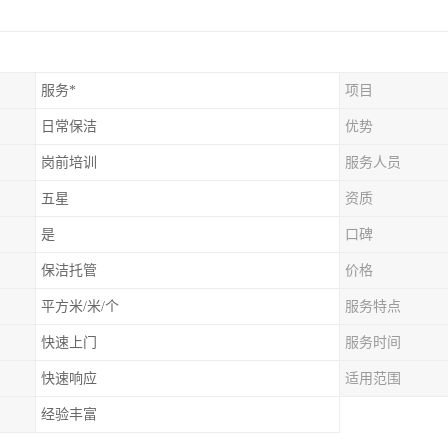
服务*
项目
日常保洁
优势
岗前培训
服务人员
五星
资质
是
口碑
保洁托管
价格
平方米/米/个
服务特点
快速上门
服务时间
快速响应
适用范围
经验丰富