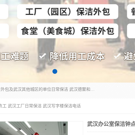
专业提供光谷物业保洁、关谷日常保洁、光谷保洁外包及武汉其他城区的单位日常保洁 武汉德聚和物业管理有限公司致力于打造中国专业物业保洁服务、日常保洁及其他保洁清洗外包服务。自公司成立以来提倡以先进的物业管理理念和模式经营，谋篇布局，以“至诚服务、精益求精、规范管理、锐意拓新”为质量方针，强化内部管理，为业主提供专业化、标准化和精细化的全方位物业服务，管理服务水平得到了广大业主和业内人士的一致好评。
点工 武汉工厂日常保洁 武汉写字楼保洁电话
武汉办公室保洁钟点