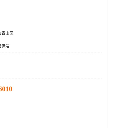
市青山区
常保洁
6010