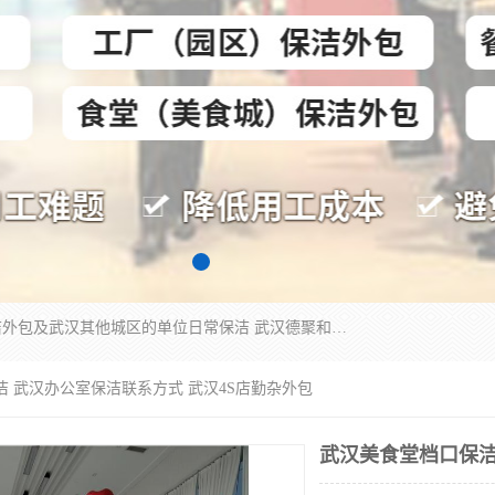
专业提供光谷物业保洁、关谷日常保洁、光谷保洁外包及武汉其他城区的单位日常保洁 武汉德聚和物业管理有限公司致力于打造中国专业物业保洁服务、日常保洁及其他保洁清洗外包服务。自公司成立以来提倡以先进的物业管理理念和模式经营，谋篇布局，以“至诚服务、精益求精、规范管理、锐意拓新”为质量方针，强化内部管理，为业主提供专业化、标准化和精细化的全方位物业服务，管理服务水平得到了广大业主和业内人士的一致好评。
洁 武汉办公室保洁联系方式 武汉4S店勤杂外包
武汉美食堂档口保洁