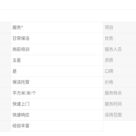
服务*
项目
日常保洁
优势
岗前培训
服务人员
五星
资质
是
口碑
保洁托管
价格
平方米/米/个
服务特点
快速上门
服务时间
快速响应
适用范围
经验丰富