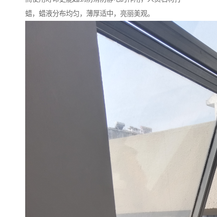
蜡，蜡液分布均匀，薄厚适中，亮丽美观。