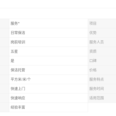
服务*
项目
日常保洁
优势
岗前培训
服务人员
五星
资质
是
口碑
保洁托管
价格
平方米/米/个
服务特点
快速上门
服务时间
快速响应
适用范围
经验丰富