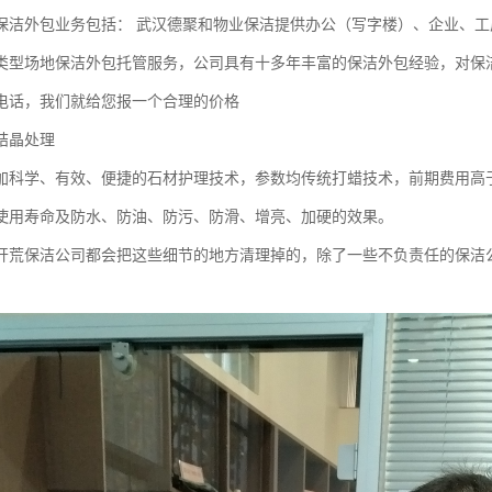
保洁外包业务包括： 武汉德聚和物业保洁提供办公（写字楼）、企业、工
类型场地保洁外包托管服务，公司具有十多年丰富的保洁外包经验，对保
电话，我们就给您报一个合理的价格
结晶处理
加科学、有效、便捷的石材护理技术，参数均传统打蜡技术，前期费用高
使用寿命及防水、防油、防污、防滑、增亮、加硬的效果。
开荒保洁公司都会把这些细节的地方清理掉的，除了一些不负责任的保洁