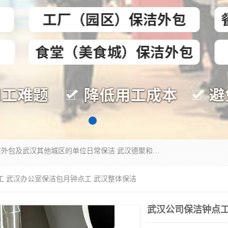
专业提供光谷物业保洁、关谷日常保洁、光谷保洁外包及武汉其他城区的单位日常保洁 武汉德聚和物业管理有限公司致力于打造中国专业物业保洁服务、日常保洁及其他保洁清洗外包服务。自公司成立以来提倡以先进的物业管理理念和模式经营，谋篇布局，以“至诚服务、精益求精、规范管理、锐意拓新”为质量方针，强化内部管理，为业主提供专业化、标准化和精细化的全方位物业服务，管理服务水平得到了广大业主和业内人士的一致好评。
工 武汉办公室保洁包月钟点工 武汉整体保洁
武汉公司保洁钟点工