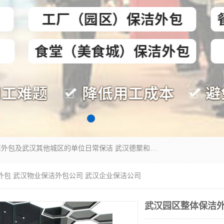
专业提供光谷物业保洁、关谷日常保洁、光谷保洁外包及武汉其他城区的单位日常保洁 武汉德聚和物业管理有限公司致力于打造中国专业物业保洁服务、日常保洁及其他保洁清洗外包服务。自公司成立以来提倡以先进的物业管理理念和模式经营，谋篇布局，以“至诚服务、精益求精、规范管理、锐意拓新”为质量方针，强化内部管理，为业主提供专业化、标准化和精细化的全方位物业服务，管理服务水平得到了广大业主和业内人士的一致好评。
外包 武汉物业保洁外包公司 武汉企业保洁公司
武汉园区整体保洁外