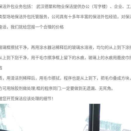
保洁外包业务包括： 武汉德聚和物业保洁提供办公（写字楼）、企业、工
类型场地保洁外包托管服务，公司具有十多年丰富的保洁外包经验，对保
电话，我们就给您报一个合理的价格
玻璃框擦拭干净，再用涂水器沾稀释后的玻璃水溶液，均匀的从上到下涂
从上到下刮干净，用干毛巾擦净框上留下的水痕，玻璃上的水痕用鹿皮巾
洁
质，用清洁剂稀释后，用毛巾擦拭，程序也是从上到下，把毛巾叠成方块
方可用除胶剂做处理;框的程序同门;一定要做到无遗漏、无死角。
醒您开荒保洁应该处理的细节！