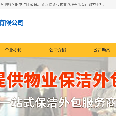
专业提供光谷物业保洁、关谷日常保洁、光谷保洁外包及武汉其他城区的单位日常保洁 武汉德聚和物业管理有限公司致力于打造中国专业物业保洁服务、日常保洁及其他保洁清洗外包服务。自公司成立以来提倡以先进的物业管理理念和模式经营，谋篇布局，以“至诚服务、精益求精、规范管理、锐意拓新”为质量方针，强化内部管理，为业主提供专业化、标准化和精细化的全方位物业服务，管理服务水平得到了广大业主和业内人士的一致好评。
有限公司
企业视频
公司介绍
公司动态