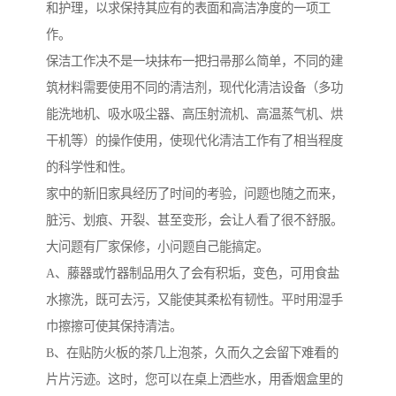
和护理，以求保持其应有的表面和高洁净度的一项工
作。
保洁工作决不是一块抹布一把扫帚那么简单，不同的建
筑材料需要使用不同的清洁剂，现代化清洁设备（多功
能洗地机、吸水吸尘器、高压射流机、高温蒸气机、烘
干机等）的操作使用，使现代化清洁工作有了相当程度
的科学性和性。
家中的新旧家具经历了时间的考验，问题也随之而来，
脏污、划痕、开裂、甚至变形，会让人看了很不舒服。
大问题有厂家保修，小问题自己能搞定。
A、藤器或竹器制品用久了会有积垢，变色，可用食盐
水擦洗，既可去污，又能使其柔松有韧性。平时用湿手
巾擦擦可使其保持清洁。
B、在贴防火板的茶几上泡茶，久而久之会留下难看的
片片污迹。这时，您可以在桌上洒些水，用香烟盒里的