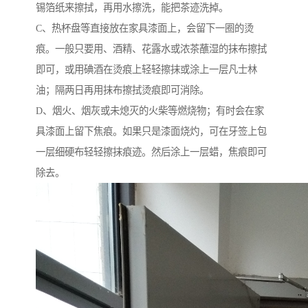
锡箔纸来擦拭，再用水擦洗，能把茶迹洗掉。
C、热杯盘等直接放在家具漆面上，会留下一圈的烫
痕。一般只要用、酒精、花露水或浓茶蘸湿的抹布擦拭
即可，或用碘酒在烫痕上轻轻擦抹或涂上一层凡士林
油；隔两日再用抹布擦拭烫痕即可消除。
D、烟火、烟灰或未熄灭的火柴等燃烧物；有时会在家
具漆面上留下焦痕。如果只是漆面烧灼，可在牙签上包
一层细硬布轻轻擦抹痕迹。然后涂上一层蜡，焦痕即可
除去。