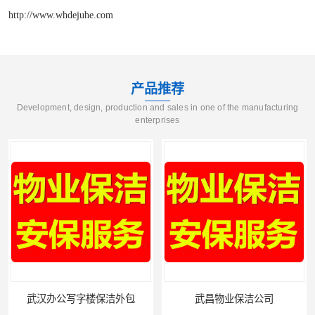
http://www.whdejuhe.com
产品推荐
Development, design, production and sales in one of the manufacturing
enterprises
武昌物业保洁公司
武昌专业物业保洁