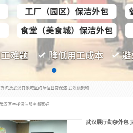
专业提供光谷物业保洁、关谷日常保洁、光谷保洁外包及武汉其他城区的单位日常保洁 武汉德聚和物业管理有限公司致力于打造中国专业物业保洁服务、日常保洁及其他保洁清洗外包服务。自公司成立以来提倡以先进的物业管理理念和模式经营，谋篇布局，以“至诚服务、精益求精、规范管理、锐意拓新”为质量方针，强化内部管理，为业主提供专业化、标准化和精细化的全方位物业服务，管理服务水平得到了广大业主和业内人士的一致好评。
 武汉写字楼保洁服务哪家好
武汉展厅勤杂外包 