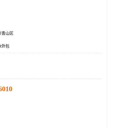
市青山区
杂外包
6010