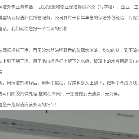
保洁外包业务包括： 武汉德聚和物业保洁提供办公（写字楼）、企业、工
类型场地保洁外包托管服务，公司具有十多年丰富的保洁外包经验，对保
电话，我们就给您报一个合理的价格
玻璃框擦拭干净，再用涂水器沾稀释后的玻璃水溶液，均匀的从上到下涂
从上到下刮干净，用干毛巾擦净框上留下的水痕，玻璃上的水痕用鹿皮巾
洁
质，用清洁剂稀释后，用毛巾擦拭，程序也是从上到下，把毛巾叠成方块
方可用除胶剂做处理;框的程序同门;一定要做到无遗漏、无死角。
醒您开荒保洁应该处理的细节！