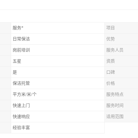
服务*
项目
日常保洁
优势
岗前培训
服务人员
五星
资质
是
口碑
保洁托管
价格
平方米/米/个
服务特点
快速上门
服务时间
快速响应
适用范围
经验丰富