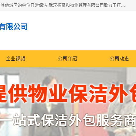
专业提供光谷物业保洁、关谷日常保洁、光谷保洁外包及武汉其他城区的单位日常保洁 武汉德聚和物业管理有限公司致力于打造中国专业物业保洁服务、日常保洁及其他保洁清洗外包服务。自公司成立以来提倡以先进的物业管理理念和模式经营，谋篇布局，以“至诚服务、精益求精、规范管理、锐意拓新”为质量方针，强化内部管理，为业主提供专业化、标准化和精细化的全方位物业服务，管理服务水平得到了广大业主和业内人士的一致好评。
有限公司
企业视频
公司介绍
公司动态