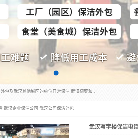
专业提供光谷物业保洁、关谷日常保洁、光谷保洁外包及武汉其他城区的单位日常保洁 武汉德聚和物业管理有限公司致力于打造中国专业物业保洁服务、日常保洁及其他保洁清洗外包服务。自公司成立以来提倡以先进的物业管理理念和模式经营，谋篇布局，以“至诚服务、精益求精、规范管理、锐意拓新”为质量方针，强化内部管理，为业主提供专业化、标准化和精细化的全方位物业服务，管理服务水平得到了广大业主和业内人士的一致好评。
话 武汉企业保洁公司 武汉公司保洁外包
武汉写字楼保洁电话