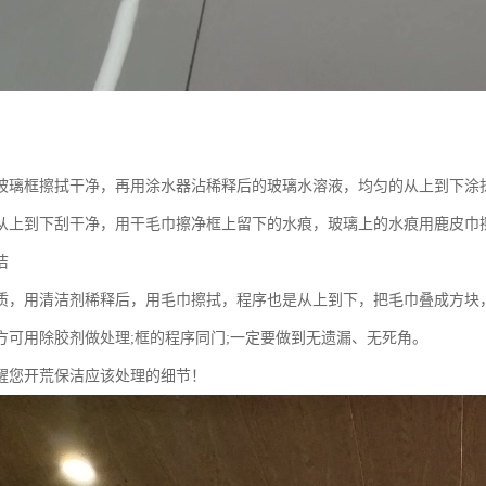
玻璃框擦拭干净，再用涂水器沾稀释后的玻璃水溶液，均匀的从上到下涂
从上到下刮干净，用干毛巾擦净框上留下的水痕，玻璃上的水痕用鹿皮巾
洁
质，用清洁剂稀释后，用毛巾擦拭，程序也是从上到下，把毛巾叠成方块
方可用除胶剂做处理;框的程序同门;一定要做到无遗漏、无死角。
醒您开荒保洁应该处理的细节！