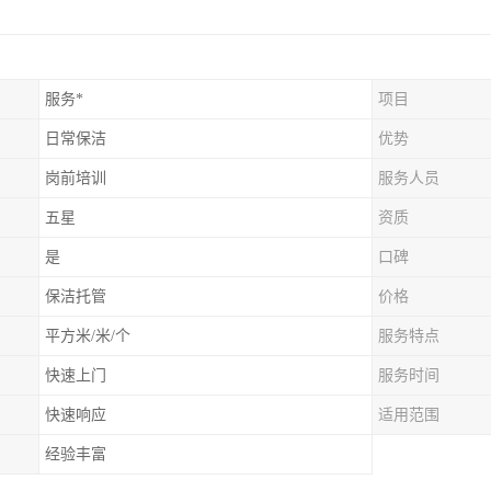
服务*
项目
日常保洁
优势
岗前培训
服务人员
五星
资质
是
口碑
保洁托管
价格
平方米/米/个
服务特点
快速上门
服务时间
快速响应
适用范围
经验丰富