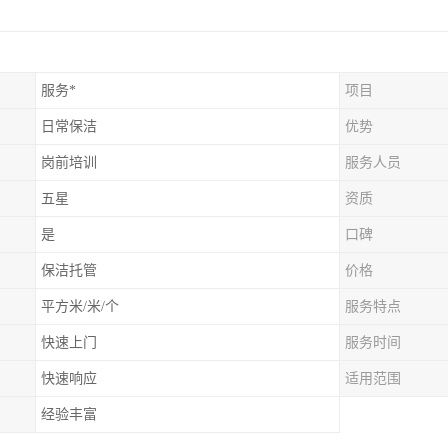
服务*
项目
日常保洁
优势
岗前培训
服务人员
五星
资质
是
口碑
保洁托管
价格
平方米/米/个
服务特点
快速上门
服务时间
快速响应
适用范围
经验丰富