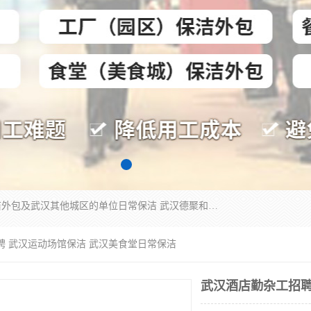
专业提供光谷物业保洁、关谷日常保洁、光谷保洁外包及武汉其他城区的单位日常保洁 武汉德聚和物业管理有限公司致力于打造中国专业物业保洁服务、日常保洁及其他保洁清洗外包服务。自公司成立以来提倡以先进的物业管理理念和模式经营，谋篇布局，以“至诚服务、精益求精、规范管理、锐意拓新”为质量方针，强化内部管理，为业主提供专业化、标准化和精细化的全方位物业服务，管理服务水平得到了广大业主和业内人士的一致好评。
聘 武汉运动场馆保洁 武汉美食堂日常保洁
武汉酒店勤杂工招聘