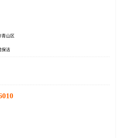
市青山区
馆保洁
6010