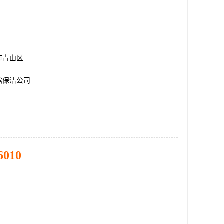
市青山区
馆保洁公司
6010