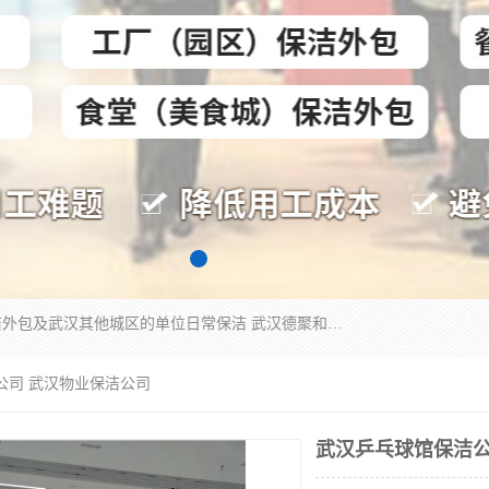
专业提供光谷物业保洁、关谷日常保洁、光谷保洁外包及武汉其他城区的单位日常保洁 武汉德聚和物业管理有限公司致力于打造中国专业物业保洁服务、日常保洁及其他保洁清洗外包服务。自公司成立以来提倡以先进的物业管理理念和模式经营，谋篇布局，以“至诚服务、精益求精、规范管理、锐意拓新”为质量方针，强化内部管理，为业主提供专业化、标准化和精细化的全方位物业服务，管理服务水平得到了广大业主和业内人士的一致好评。
公司 武汉物业保洁公司
武汉乒乓球馆保洁公