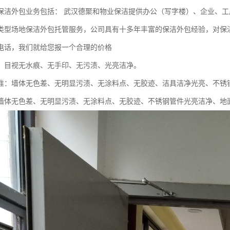
保洁外包业务包括： 武汉德聚和物业保洁提供办公（写字楼）、企业、工
类型场地保洁外包托管服务，公司具有十多年丰富的保洁外包经验，对保
电话，我们就给您报一个合理的价格
：目视无水痕、无手印、无污渍、光亮洁净。
准：墙体无色差、无明显污渍、无涂料点、无胶迹、洁具洁净光亮、不锈
墙体无色差、无明显污渍、无涂料点、无胶迹、不锈钢管件光亮洁净、地