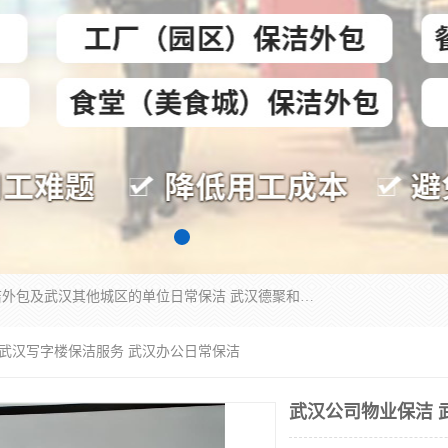
专业提供光谷物业保洁、关谷日常保洁、光谷保洁外包及武汉其他城区的单位日常保洁 武汉德聚和物业管理有限公司致力于打造中国专业物业保洁服务、日常保洁及其他保洁清洗外包服务。自公司成立以来提倡以先进的物业管理理念和模式经营，谋篇布局，以“至诚服务、精益求精、规范管理、锐意拓新”为质量方针，强化内部管理，为业主提供专业化、标准化和精细化的全方位物业服务，管理服务水平得到了广大业主和业内人士的一致好评。
 武汉写字楼保洁服务 武汉办公日常保洁
武汉公司物业保洁 