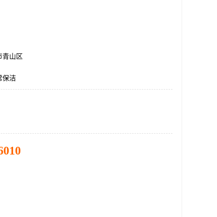
市青山区
常保洁
6010