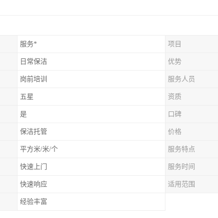
服务*
项目
日常保洁
优势
岗前培训
服务人员
五星
资质
是
口碑
保洁托管
价格
平方米/米/个
服务特点
快速上门
服务时间
快速响应
适用范围
经验丰富