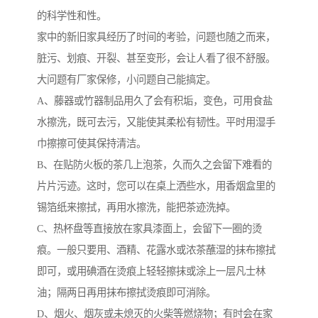
的科学性和性。
家中的新旧家具经历了时间的考验，问题也随之而来，
脏污、划痕、开裂、甚至变形，会让人看了很不舒服。
大问题有厂家保修，小问题自己能搞定。
A、藤器或竹器制品用久了会有积垢，变色，可用食盐
水擦洗，既可去污，又能使其柔松有韧性。平时用湿手
巾擦擦可使其保持清洁。
B、在贴防火板的茶几上泡茶，久而久之会留下难看的
片片污迹。这时，您可以在桌上洒些水，用香烟盒里的
锡箔纸来擦拭，再用水擦洗，能把茶迹洗掉。
C、热杯盘等直接放在家具漆面上，会留下一圈的烫
痕。一般只要用、酒精、花露水或浓茶蘸湿的抹布擦拭
即可，或用碘酒在烫痕上轻轻擦抹或涂上一层凡士林
油；隔两日再用抹布擦拭烫痕即可消除。
D、烟火、烟灰或未熄灭的火柴等燃烧物；有时会在家