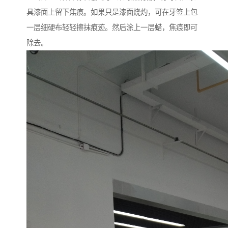
具漆面上留下焦痕。如果只是漆面烧灼，可在牙签上包
一层细硬布轻轻擦抹痕迹。然后涂上一层蜡，焦痕即可
除去。