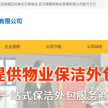
专业提供光谷物业保洁、关谷日常保洁、光谷保洁外包及武汉其他城区的单位日常保洁 武汉德聚和物业管理有限公司致力于打造中国专业物业保洁服务、日常保洁及其他保洁清洗外包服务。自公司成立以来提倡以先进的物业管理理念和模式经营，谋篇布局，以“至诚服务、精益求精、规范管理、锐意拓新”为质量方针，强化内部管理，为业主提供专业化、标准化和精细化的全方位物业服务，管理服务水平得到了广大业主和业内人士的一致好评。
有限公司
企业视频
公司介绍
公司动态