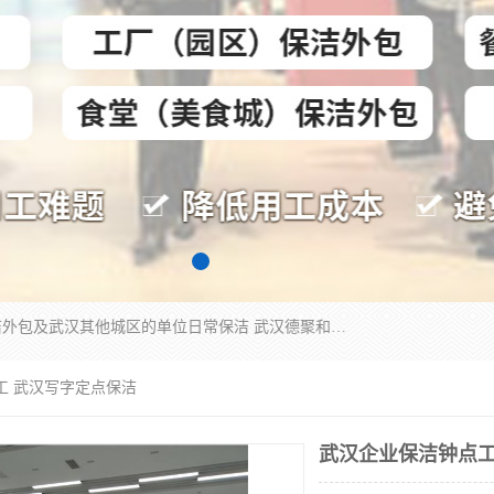
专业提供光谷物业保洁、关谷日常保洁、光谷保洁外包及武汉其他城区的单位日常保洁 武汉德聚和物业管理有限公司致力于打造中国专业物业保洁服务、日常保洁及其他保洁清洗外包服务。自公司成立以来提倡以先进的物业管理理念和模式经营，谋篇布局，以“至诚服务、精益求精、规范管理、锐意拓新”为质量方针，强化内部管理，为业主提供专业化、标准化和精细化的全方位物业服务，管理服务水平得到了广大业主和业内人士的一致好评。
工 武汉写字定点保洁
武汉企业保洁钟点工