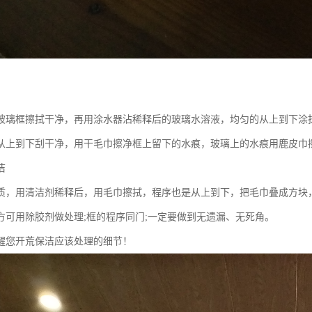
玻璃框擦拭干净，再用涂水器沾稀释后的玻璃水溶液，均匀的从上到下涂
从上到下刮干净，用干毛巾擦净框上留下的水痕，玻璃上的水痕用鹿皮巾
洁
质，用清洁剂稀释后，用毛巾擦拭，程序也是从上到下，把毛巾叠成方块
方可用除胶剂做处理;框的程序同门;一定要做到无遗漏、无死角。
醒您开荒保洁应该处理的细节！