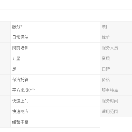
服务*
项目
日常保洁
优势
岗前培训
服务人员
五星
资质
是
口碑
保洁托管
价格
平方米/米/个
服务特点
快速上门
服务时间
快速响应
适用范围
经验丰富