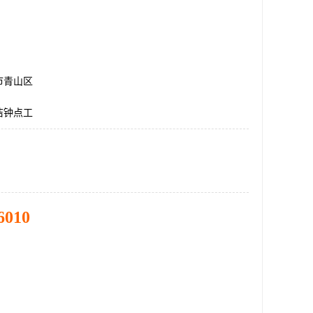
市青山区
洁钟点工
6010