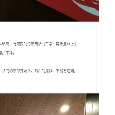
抹玻璃，有顽固的污渍用铲刀干净，再重复以上工
擦拭干净。
，从门的顶部开始从左到右的擦拭，不能有遗漏，