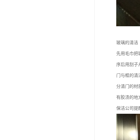
玻璃的清洁
先用毛巾把
序后用刮子
门与框的清
分清门的材
有胶渍的地
保洁公司提