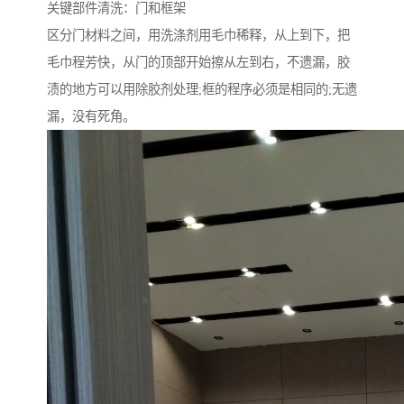
关键部件清洗：门和框架
区分门材料之间，用洗涤剂用毛巾稀释，从上到下，把
毛巾程芳快，从门的顶部开始擦从左到右，不遗漏，胶
渍的地方可以用除胶剂处理;框的程序必须是相同的;无遗
漏，没有死角。