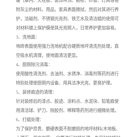
暖气罩内、天花板、装饰吊顶、橱柜、纱窗、灯具等易
附灰尘的材料，用品，家具表面擦拭，然后对其进行养
护，洁磁剂、不锈钢光亮剂、铁艺水及清洁蜡的使用可
对材料镀上保护膜使其光亮照人，日常养护更加容易。
3、洗地面：
地砖表面使用强力洗地机配合硬质地坪清洗剂处理，真
空吸水机清理，使地面清洁更显。
4、厨厕除污消毒：
使用酸性清洗剂、去油剂、水锈净、消毒剂等药剂进行
特别处理使厨厕内设备、用具洁净光亮，更易护理。
5、装修痕迹的清理：
针对装修后的漆点、胶迹、涂料点、水泥块、铅笔痕使
用清洁球、铲刀、除胶剂、稀释等药剂进行细微处理。
6、打蜡处理：
为了保护昂贵、脆硬表面不耐磨损的地坪材料(木地板、