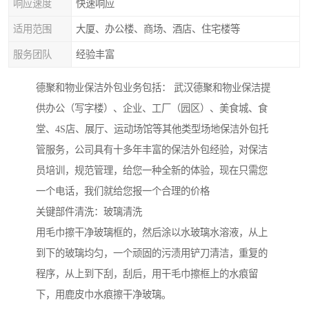
响应速度
快速响应
适用范围
大厦、办公楼、商场、酒店、住宅楼等
服务团队
经验丰富
德聚和物业保洁外包业务包括： 武汉德聚和物业保洁提
供办公（写字楼）、企业、工厂（园区）、美食城、食
堂、4S店、展厅、运动场馆等其他类型场地保洁外包托
管服务，公司具有十多年丰富的保洁外包经验，对保洁
员培训，规范管理，给您一种全新的体验，现在只需您
一个电话，我们就给您报一个合理的价格
关键部件清洗：玻璃清洗
用毛巾擦干净玻璃框的，然后涂以水玻璃水溶液，从上
到下的玻璃均匀，一个顽固的污渍用铲刀清洁，重复的
程序，从上到下刮，刮后，用干毛巾擦框上的水痕留
下，用鹿皮巾水痕擦干净玻璃。