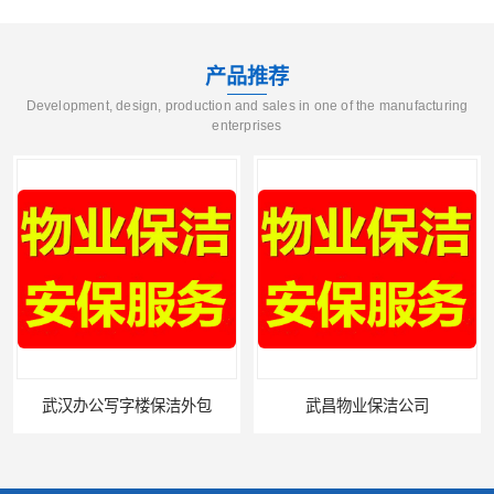
产品推荐
Development, design, production and sales in one of the manufacturing
enterprises
保洁外包
武昌物业保洁公司