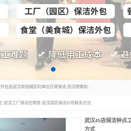
专业提供光谷物业保洁、关谷日常保洁、光谷保洁外包及武汉其他城区的单位日常保洁 武汉德聚和物业管理有限公司致力于打造中国专业物业保洁服务、日常保洁及其他保洁清洗外包服务。自公司成立以来提倡以先进的物业管理理念和模式经营，谋篇布局，以“至诚服务、精益求精、规范管理、锐意拓新”为质量方针，强化内部管理，为业主提供专业化、标准化和精细化的全方位物业服务，管理服务水平得到了广大业主和业内人士的一致好评。
点工 武汉工厂保洁在哪里 武汉园区保洁公司联系方式
武汉4S店保洁钟点
方式