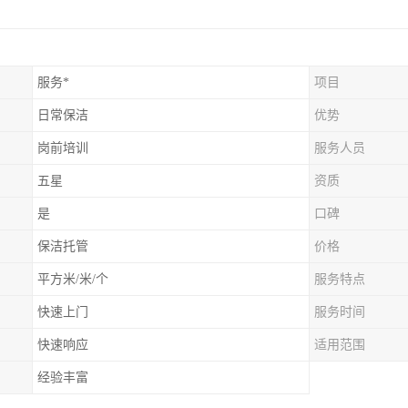
服务*
项目
日常保洁
优势
岗前培训
服务人员
五星
资质
是
口碑
保洁托管
价格
平方米/米/个
服务特点
快速上门
服务时间
快速响应
适用范围
经验丰富