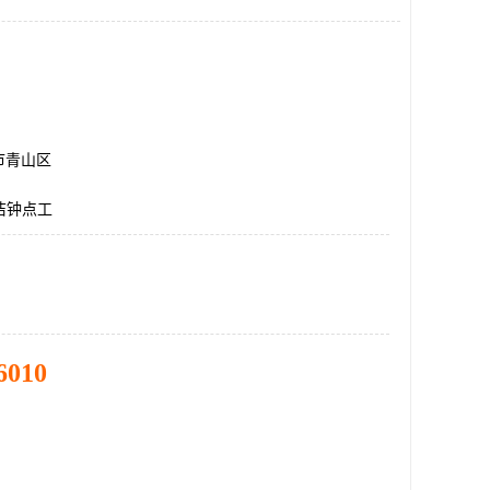
市青山区
洁钟点工
6010