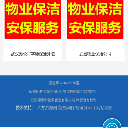
公写字楼保洁外包
武昌物业保洁公司
您是第
371026
位访客
版权所有 ©2026-08-09
鄂ICP备2025157257号-1
武汉德聚和物业管理有限公司
保留所有权利.
技术支持：
八方资源网
免责声明
管理员入口
网站地图
武昌专业物业保洁