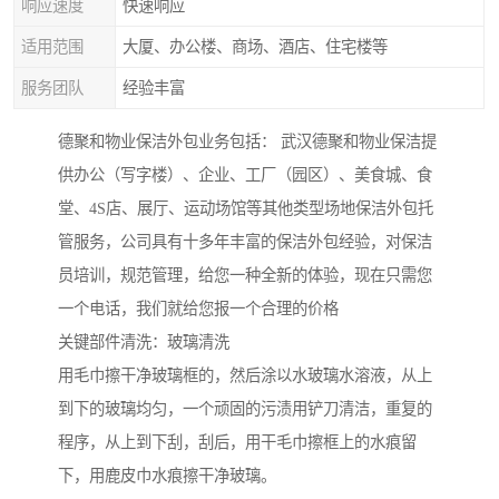
响应速度
快速响应
适用范围
大厦、办公楼、商场、酒店、住宅楼等
服务团队
经验丰富
德聚和物业保洁外包业务包括： 武汉德聚和物业保洁提
供办公（写字楼）、企业、工厂（园区）、美食城、食
堂、4S店、展厅、运动场馆等其他类型场地保洁外包托
管服务，公司具有十多年丰富的保洁外包经验，对保洁
员培训，规范管理，给您一种全新的体验，现在只需您
一个电话，我们就给您报一个合理的价格
关键部件清洗：玻璃清洗
用毛巾擦干净玻璃框的，然后涂以水玻璃水溶液，从上
到下的玻璃均匀，一个顽固的污渍用铲刀清洁，重复的
程序，从上到下刮，刮后，用干毛巾擦框上的水痕留
下，用鹿皮巾水痕擦干净玻璃。