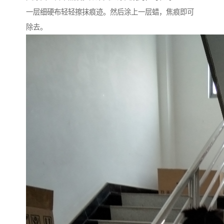
一层细硬布轻轻擦抹痕迹。然后涂上一层蜡，焦痕即可
除去。