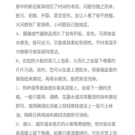
家中的新旧家具经历了时间的考验，问题也随之而来，
脏污、划痕、开裂、甚至变形，会让人看了很不舒服。
大问题有厂家保修，小问题自己能搞定。
A、藤器或竹器制品用久了会有积垢，变色，可用食盐
水擦洗，既可去污，又能使其柔松有韧性。平时用湿手
巾擦擦可使其保持清洁。
B、在贴防火板的茶几上泡茶，久而久之会留下难看的
片片污迹。这时，您可以在桌上洒些水，用香烟盒里的
锡箔纸来擦拭，再用水擦洗，能把茶迹洗掉。
C、热杯盘等直接放在家具漆面上，会留下一圈的烫
痕。一般只要用、酒精、花露水或浓茶蘸湿的抹布擦拭
即可，或用碘酒在烫痕上轻轻擦抹或涂上一层凡士林
油；隔两日再用抹布擦拭烫痕即可消除。
D、烟火、烟灰或未熄灭的火柴等燃烧物；有时会在家
具漆面上留下焦痕。如果只是漆面烧灼，可在牙签上包