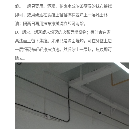
痕。一般只要用、酒精、花露水或浓茶蘸湿的抹布擦拭
即可，或用碘酒在烫痕上轻轻擦抹或涂上一层凡士林
油；隔两日再用抹布擦拭烫痕即可消除。
D、烟火、烟灰或未熄灭的火柴等燃烧物；有时会在家
具漆面上留下焦痕。如果只是漆面烧灼，可在牙签上包
一层细硬布轻轻擦抹痕迹。然后涂上一层蜡，焦痕即可
除去。