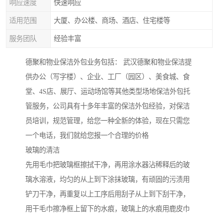
响应速度
快速响应
适用范围
大厦、办公楼、商场、酒店、住宅楼等
服务团队
经验丰富
德聚和物业保洁外包业务包括： 武汉德聚和物业保洁提
供办公（写字楼）、企业、工厂（园区）、美食城、食
堂、4S店、展厅、运动场馆等其他类型场地保洁外包托
管服务，公司具有十多年丰富的保洁外包经验，对保洁
员培训，规范管理，给您一种全新的体验，现在只需您
一个电话，我们就给您报一个合理的价格
玻璃的清洁
先用毛巾把玻璃框擦拭干净，再用涂水器沾稀释后的玻
璃水溶液，均匀的从上到下涂抹玻璃，有顽固的污渍用
铲刀干净，再重复以上工序后用刮子从上到下刮干净，
用干毛巾擦净框上留下的水痕，玻璃上的水痕用鹿皮巾