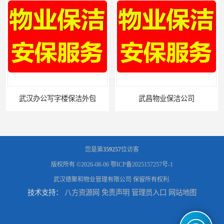
包
武昌物业保洁公司
您是第
359257
位访客
版权所有 ©2026-08-06
鄂ICP备2025157257号-1
武汉德聚和物业管理有限公司
保留所有权利.
技术支持：
八方资源网
免责声明
管理员入口
网站地图