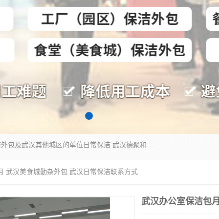
专业提供光谷物业保洁、关谷日常保洁、光谷保洁外包及武汉其他城区的单位日常保洁 武汉德聚和物业管理有限公司致力于打造中国专业物业保洁服务、日常保洁及其他保洁清洗外包服务。自公司成立以来提倡以先进的物业管理理念和模式经营，谋篇布局，以“至诚服务、精益求精、规范管理、锐意拓新”为质量方针，强化内部管理，为业主提供专业化、标准化和精细化的全方位物业服务，管理服务水平得到了广大业主和业内人士的一致好评。
月 武汉美食城勤杂外包 武汉日常保洁联系方式
武汉办公室保洁包月