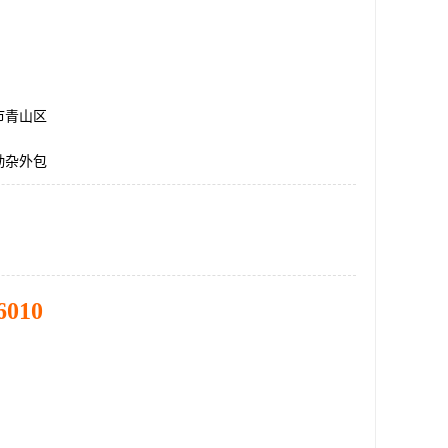
市青山区
勤杂外包
6010