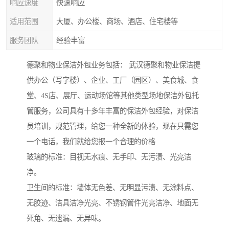
响应速度
快速响应
适用范围
大厦、办公楼、商场、酒店、住宅楼等
服务团队
经验丰富
德聚和物业保洁外包业务包括： 武汉德聚和物业保洁提
供办公（写字楼）、企业、工厂（园区）、美食城、食
堂、4S店、展厅、运动场馆等其他类型场地保洁外包托
管服务，公司具有十多年丰富的保洁外包经验，对保洁
员培训，规范管理，给您一种全新的体验，现在只需您
一个电话，我们就给您报一个合理的价格
玻璃的标准：目视无水痕、无手印、无污渍、光亮洁
净。
卫生间的标准：墙体无色差、无明显污渍、无涂料点、
无胶迹、洁具洁净光亮、不锈钢管件光亮洁净、地面无
死角、无遗漏、无异味。