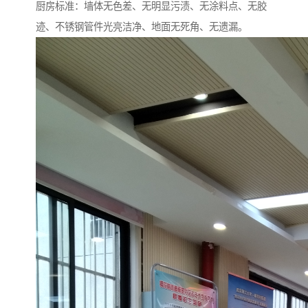
厨房标准：墙体无色差、无明显污渍、无涂料点、无胶
迹、不锈钢管件光亮洁净、地面无死角、无遗漏。