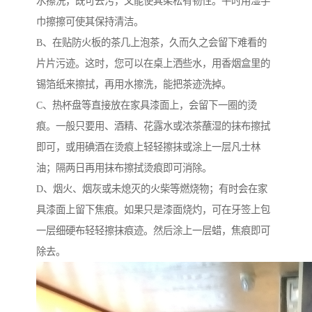
水擦洗，既可去污，又能使其柔松有韧性。平时用湿手
巾擦擦可使其保持清洁。
B、在贴防火板的茶几上泡茶，久而久之会留下难看的
片片污迹。这时，您可以在桌上洒些水，用香烟盒里的
锡箔纸来擦拭，再用水擦洗，能把茶迹洗掉。
C、热杯盘等直接放在家具漆面上，会留下一圈的烫
痕。一般只要用、酒精、花露水或浓茶蘸湿的抹布擦拭
即可，或用碘酒在烫痕上轻轻擦抹或涂上一层凡士林
油；隔两日再用抹布擦拭烫痕即可消除。
D、烟火、烟灰或未熄灭的火柴等燃烧物；有时会在家
具漆面上留下焦痕。如果只是漆面烧灼，可在牙签上包
一层细硬布轻轻擦抹痕迹。然后涂上一层蜡，焦痕即可
除去。