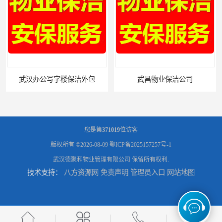
汉办公写字楼保洁外包
武昌物业保洁公司
您是第
371019
位访客
版权所有 ©2026-08-09
鄂ICP备2025157257号-1
武汉德聚和物业管理有限公司
保留所有权利.
技术支持：
八方资源网
免责声明
管理员入口
网站地图
武昌专业物业保洁