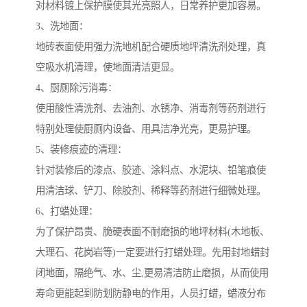
对材料镀上保护膜使其光亮照人，日常养护更加容易。
3、洗地面：
地砖表面使用强力洗地机配合硬质地坪清洗剂处理，真
空吸水机清理，使地面清洁更显。
4、厨厕除污消毒：
使用酸性清洗剂、去油剂、水锈净、消毒剂等药剂进行
特别处理使厨厕内设备、用具洁净光亮，更易护理。
5、装修痕迹的清理：
针对装修后的漆点、胶迹、涂料点、水泥块、铅笔痕使
用清洁球、铲刀、除胶剂、稀释等药剂进行细微处理。
6、打蜡处理：
为了保护昂贵、脆硬表面不耐磨损的地坪材料(木地板、
大理石、花岗岩等)一定要进行打蜡处理。先用封地蜡封
闭地面，隔绝气、水、尘,更易清洁防止磨损，从而使用
寿命更能起到防划防静电的作用，人员打蜡，蜡液分布