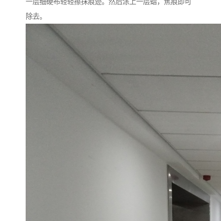
一层细硬布轻轻擦抹痕迹。然后涂上一层蜡，焦痕即可
除去。