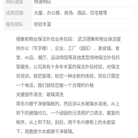
响应速度
快速响应
适用范围
大厦、办公楼、商场、酒店、住宅楼等
服务团队
经验丰富
德聚和物业保洁外包业务包括： 武汉德聚和物业保洁提
供办公（写字楼）、企业、工厂（园区）、美食城、食
堂、4S店、展厅、运动场馆等其他类型场地保洁外包托
管服务，公司具有十多年丰富的保洁外包经验，对保洁
员培训，规范管理，给您一种全新的体验，现在只需您
一个电话，我们就给您报一个合理的价格
关键部件清洗：玻璃清洗
用毛巾擦干净玻璃框的，然后涂以水玻璃水溶液，从上
到下的玻璃均匀，一个顽固的污渍用铲刀清洁，重复的
程序，从上到下刮，刮后，用干毛巾擦框上的水痕留
下，用鹿皮巾水痕擦干净玻璃。