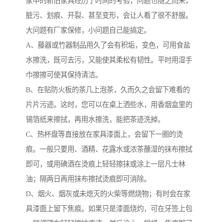
家中的新旧家具经历了时间的考验，问题也随之而来，
脏污、划痕、开裂、甚至变形，会让人看了很不舒服。
大问题有厂家保修，小问题自己能搞定。
A、藤器或竹器制品用久了会有积垢，变色，可用食盐
水擦洗，既可去污，又能使其柔松有韧性。平时用湿手
巾擦擦可使其保持清洁。
B、在贴防火板的茶几上泡茶，久而久之会留下难看的
片片污迹。这时，您可以在桌上洒些水，用香烟盒里的
锡箔纸来擦拭，再用水擦洗，能把茶迹洗掉。
C、热杯盘等直接放在家具漆面上，会留下一圈的烫
痕。一般只要用、酒精、花露水或浓茶蘸湿的抹布擦拭
即可，或用碘酒在烫痕上轻轻擦抹或涂上一层凡士林
油；隔两日再用抹布擦拭烫痕即可消除。
D、烟火、烟灰或未熄灭的火柴等燃烧物；有时会在家
具漆面上留下焦痕。如果只是漆面烧灼，可在牙签上包