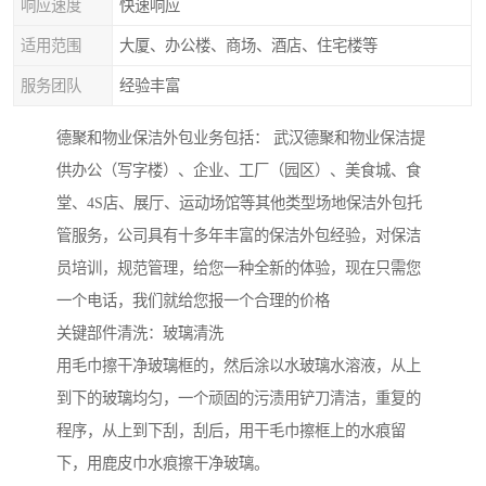
响应速度
快速响应
适用范围
大厦、办公楼、商场、酒店、住宅楼等
服务团队
经验丰富
德聚和物业保洁外包业务包括： 武汉德聚和物业保洁提
供办公（写字楼）、企业、工厂（园区）、美食城、食
堂、4S店、展厅、运动场馆等其他类型场地保洁外包托
管服务，公司具有十多年丰富的保洁外包经验，对保洁
员培训，规范管理，给您一种全新的体验，现在只需您
一个电话，我们就给您报一个合理的价格
关键部件清洗：玻璃清洗
用毛巾擦干净玻璃框的，然后涂以水玻璃水溶液，从上
到下的玻璃均匀，一个顽固的污渍用铲刀清洁，重复的
程序，从上到下刮，刮后，用干毛巾擦框上的水痕留
下，用鹿皮巾水痕擦干净玻璃。