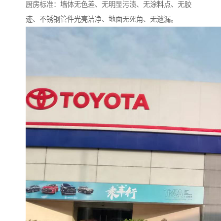
厨房标准：墙体无色差、无明显污渍、无涂料点、无胶
迹、不锈钢管件光亮洁净、地面无死角、无遗漏。