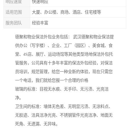
响应速度
快速响应
适用范围
大厦、办公楼、商场、酒店、住宅楼等
服务团队
经验丰富
德聚和物业保洁外包业务包括： 武汉德聚和物业保洁提
供办公（写字楼）、企业、工厂（园区）、美食城、食
堂、4S店、展厅、运动场馆等其他类型场地保洁外包托
管服务，公司具有十多年丰富的保洁外包经验，对保洁
员培训，规范管理，给您一种全新的体验，现在只需您
一个电话，我们就给您报一个合理的价格
玻璃的标准：目视无水痕、无手印、无污渍、光亮洁
净。
卫生间的标准：墙体无色差、无明显污渍、无涂料点、
无胶迹、洁具洁净光亮、不锈钢管件光亮洁净、地面无
死角、无遗漏、无异味。