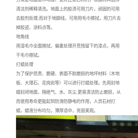
清洁剂稀释清洗。地面上的胶渍可用刀片，顽固的可用
去胶剂处理;而对于地脚线，可用用毛巾擦拭，用刀片去
掉胶迹、涂料点等。
地角线
用湿毛巾全面擦拭，偏重处理开荒残留下的漆点，再用
干毛巾擦拭。
打蜡处理
为了保护昂贵、脆硬、表面不耐磨损的地坪材料（木地
板、大理石、花岗岩等）可以进行打蜡处理。先用封地
蜡封闭地面，隔绝气、水、灰尘,更易清洁防止磨损，从
而使用寿命更能起到防滑防静电的作用，人员石材打
蜡，蜡液分布均匀，薄厚适中，亮丽美观。