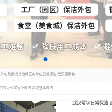
专业提供光谷物业保洁、关谷日常保洁、光谷保洁外包及武汉其他城区的单位日常保洁 武汉德聚和物业管理有限公司致力于打造中国专业物业保洁服务、日常保洁及其他保洁清洗外包服务。自公司成立以来提倡以先进的物业管理理念和模式经营，谋篇布局，以“至诚服务、精益求精、规范管理、锐意拓新”为质量方针，强化内部管理，为业主提供专业化、标准化和精细化的全方位物业服务，管理服务水平得到了广大业主和业内人士的一致好评。
 武汉办公室物业保洁 武汉整体保洁
武汉写字日常保洁 