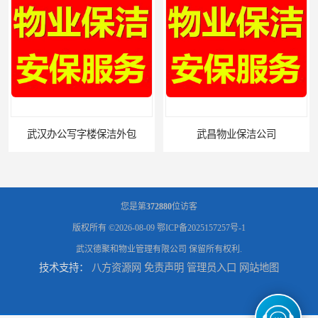
楼保洁外包
武昌物业保洁公司
您是第
372880
位访客
版权所有 ©2026-08-09
鄂ICP备2025157257号-1
武汉德聚和物业管理有限公司
保留所有权利.
技术支持：
八方资源网
免责声明
管理员入口
网站地图
武昌专业物业保洁