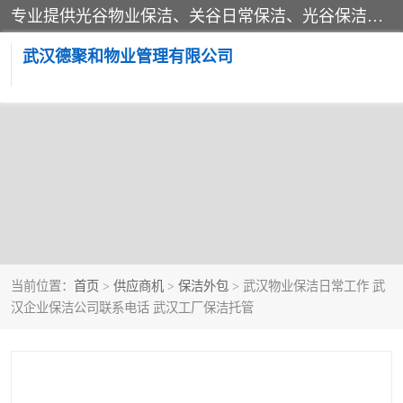
专业提供光谷物业保洁、关谷日常保洁、光谷保洁外包及武汉其他城区的单位日常保洁 武汉德聚和物业管理有限公司致力于打造中国专业物业保洁服务、日常保洁及其他保洁清洗外包服务。自公司成立以来提倡以先进的物业管理理念和模式经营，谋篇布局，以“至诚服务、精益求精、规范管理、锐意拓新”为质量方针，强化内部管理，为业主提供专业化、标准化和精细化的全方位物业服务，管理服务水平得到了广大业主和业内人士的一致好评。
武汉德聚和物业管理有限公司
当前位置：
首页
>
供应商机
>
保洁外包
> 武汉物业保洁日常工作 武
汉企业保洁公司联系电话 武汉工厂保洁托管