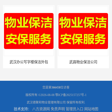
武汉办公写字楼保洁外包
武昌物业保洁公司
您是第
366458
位访客
版权所有 ©2026-08-08
鄂ICP备2025157257号-1
武汉德聚和物业管理有限公司
保留所有权利.
技术支持：
八方资源网
免责声明
管理员入口
网站地图