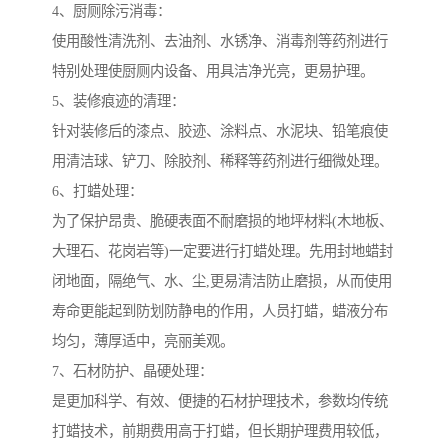
4、厨厕除污消毒：
使用酸性清洗剂、去油剂、水锈净、消毒剂等药剂进行
特别处理使厨厕内设备、用具洁净光亮，更易护理。
5、装修痕迹的清理：
针对装修后的漆点、胶迹、涂料点、水泥块、铅笔痕使
用清洁球、铲刀、除胶剂、稀释等药剂进行细微处理。
6、打蜡处理：
为了保护昂贵、脆硬表面不耐磨损的地坪材料(木地板、
大理石、花岗岩等)一定要进行打蜡处理。先用封地蜡封
闭地面，隔绝气、水、尘,更易清洁防止磨损，从而使用
寿命更能起到防划防静电的作用，人员打蜡，蜡液分布
均匀，薄厚适中，亮丽美观。
7、石材防护、晶硬处理：
是更加科学、有效、便捷的石材护理技术，参数均传统
打蜡技术，前期费用高于打蜡，但长期护理费用较低，