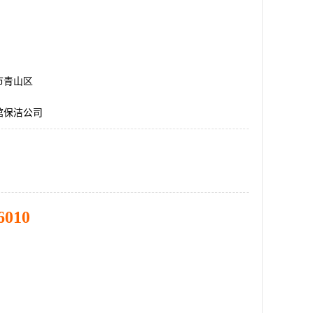
市青山区
馆保洁公司
6010