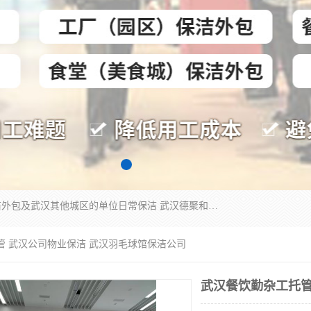
专业提供光谷物业保洁、关谷日常保洁、光谷保洁外包及武汉其他城区的单位日常保洁 武汉德聚和物业管理有限公司致力于打造中国专业物业保洁服务、日常保洁及其他保洁清洗外包服务。自公司成立以来提倡以先进的物业管理理念和模式经营，谋篇布局，以“至诚服务、精益求精、规范管理、锐意拓新”为质量方针，强化内部管理，为业主提供专业化、标准化和精细化的全方位物业服务，管理服务水平得到了广大业主和业内人士的一致好评。
管 武汉公司物业保洁 武汉羽毛球馆保洁公司
武汉餐饮勤杂工托管