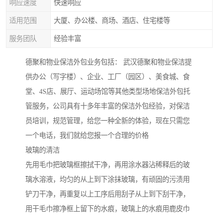
响应速度
快速响应
适用范围
大厦、办公楼、商场、酒店、住宅楼等
服务团队
经验丰富
德聚和物业保洁外包业务包括： 武汉德聚和物业保洁提
供办公（写字楼）、企业、工厂（园区）、美食城、食
堂、4S店、展厅、运动场馆等其他类型场地保洁外包托
管服务，公司具有十多年丰富的保洁外包经验，对保洁
员培训，规范管理，给您一种全新的体验，现在只需您
一个电话，我们就给您报一个合理的价格
玻璃的清洁
先用毛巾把玻璃框擦拭干净，再用涂水器沾稀释后的玻
璃水溶液，均匀的从上到下涂抹玻璃，有顽固的污渍用
铲刀干净，再重复以上工序后用刮子从上到下刮干净，
用干毛巾擦净框上留下的水痕，玻璃上的水痕用鹿皮巾