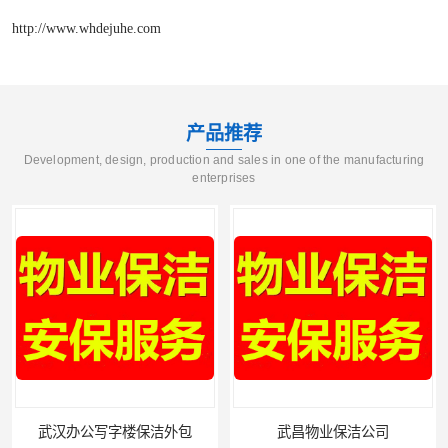
http://www.whdejuhe.com
产品推荐
Development, design, production and sales in one of the manufacturing
enterprises
武昌物业保洁公司
武昌专业物业保洁