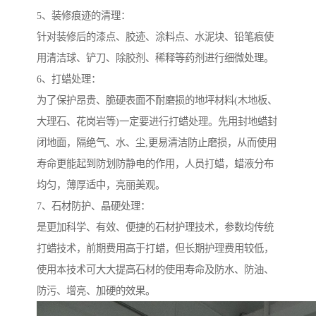
5、装修痕迹的清理：
针对装修后的漆点、胶迹、涂料点、水泥块、铅笔痕使
用清洁球、铲刀、除胶剂、稀释等药剂进行细微处理。
6、打蜡处理：
为了保护昂贵、脆硬表面不耐磨损的地坪材料(木地板、
大理石、花岗岩等)一定要进行打蜡处理。先用封地蜡封
闭地面，隔绝气、水、尘,更易清洁防止磨损，从而使用
寿命更能起到防划防静电的作用，人员打蜡，蜡液分布
均匀，薄厚适中，亮丽美观。
7、石材防护、晶硬处理：
是更加科学、有效、便捷的石材护理技术，参数均传统
打蜡技术，前期费用高于打蜡，但长期护理费用较低，
使用本技术可大大提高石材的使用寿命及防水、防油、
防污、增亮、加硬的效果。