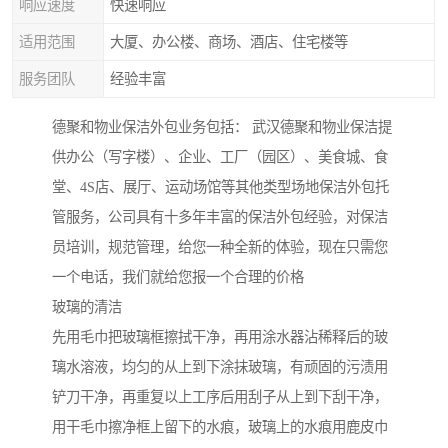
响应速度
快速响应
适用范围
大厦、办公楼、商场、酒店、住宅楼等
服务团队
经验丰富
德聚和物业保洁外包业务包括： 武汉德聚和物业保洁提
供办公（写字楼）、企业、工厂（园区）、美食城、食
堂、4S店、展厅、运动场馆等其他类型场地保洁外包托
管服务，公司具有十多年丰富的保洁外包经验，对保洁
员培训，规范管理，给您一种全新的体验，现在只需您
一个电话，我们就给您报一个合理的价格
玻璃的清洁
先用毛巾把玻璃框擦拭干净，再用涂水器沾稀释后的玻
璃水溶液，均匀的从上到下涂抹玻璃，有顽固的污渍用
铲刀干净，再重复以上工序后用刮子从上到下刮干净，
用干毛巾擦净框上留下的水痕，玻璃上的水痕用鹿皮巾