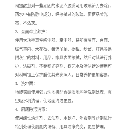
司提醒您对一些顽固的水泥点胶质可用玻璃铲刀去除)，
药水中有防静电成分，经擦拭过的玻璃、窗框晶莹光
亮，不沾灰。
2、全面牵尘养护：
使用大功率真空吸尘器、牵尘器，将所有墙面、台面、
暖气罩内、天花板、装饰吊顶、橱柜、纱窗、灯具等易
附灰尘的材料，用品，家具表面擦拭，然后对其进行养
护，洁磁剂、不锈钢光亮剂、铁艺水及清洁蜡的使用可
对材料镀上保护膜使其光亮照人，日常养护更加容易。
3、洗地面：
地砖表面使用强力洗地机配合硬质地坪清洗剂处理，真
空吸水机清理，使地面清洁更显。
4、厨厕除污消毒：
使用酸性清洗剂、去油剂、水锈净、消毒剂等药剂进行
特别处理使厨厕内设备、用具洁净光亮，更易护理。