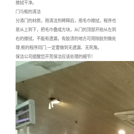
擦拭干净。
门与框的清洁
分清门的材质，用清洁剂稀释后，用毛巾擦拭，程序也
是从上到下，把毛巾叠成方块，从门的顶部开始从左到
右的擦拭，不能有遗漏，有胶渍的地方可用除胶剂做处
理;框的程序同门;一定要做到无遗漏、无死角。
保洁公司提醒您开荒保洁应该处理的细节！