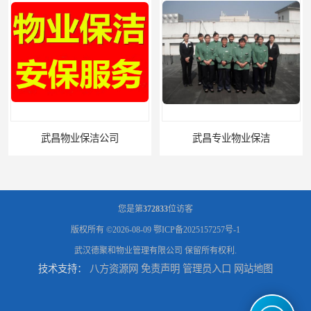
武昌专业物业保洁
武汉办公写字楼保洁外包
您是第
372833
位访客
版权所有 ©2026-08-09
鄂ICP备2025157257号-1
武汉德聚和物业管理有限公司
保留所有权利.
技术支持：
八方资源网
免责声明
管理员入口
网站地图