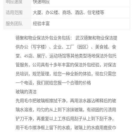
响应速度
快速响应
适用范围
大厦、办公楼、商场、酒店、住宅楼等
服务团队
经验丰富
德聚和物业保洁外包业务包括： 武汉德聚和物业保洁提
供办公（写字楼）、企业、工厂（园区）、美食城、食
堂、4S店、展厅、运动场馆等其他类型场地保洁外包托
管服务，公司具有十多年丰富的保洁外包经验，对保洁
员培训，规范管理，给您一种全新的体验，现在只需您
一个电话，我们就给您报一个合理的价格
玻璃的清洁
先用毛巾把玻璃框擦拭干净，再用涂水器沾稀释后的玻
璃水溶液，均匀的从上到下涂抹玻璃，有顽固的污渍用
铲刀干净，再重复以上工序后用刮子从上到下刮干净，
用干毛巾擦净框上留下的水痕，玻璃上的水痕用鹿皮巾