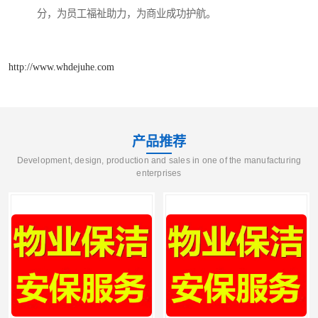
分，为员工福祉助力，为商业成功护航。
http://www.whdejuhe.com
产品推荐
Development, design, production and sales in one of the manufacturing
enterprises