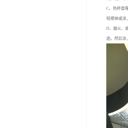
C、热杯盘
轻擦抹或涂
D、烟火、
迹。然后涂