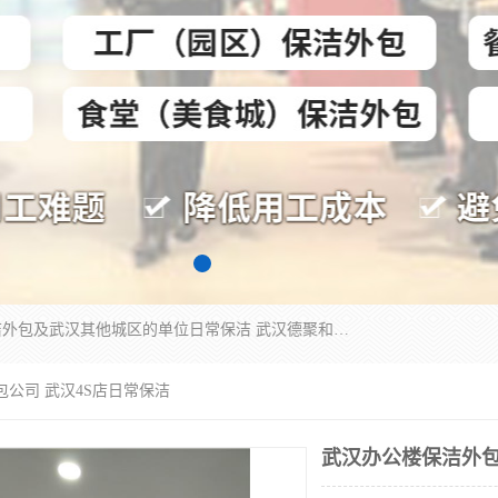
专业提供光谷物业保洁、关谷日常保洁、光谷保洁外包及武汉其他城区的单位日常保洁 武汉德聚和物业管理有限公司致力于打造中国专业物业保洁服务、日常保洁及其他保洁清洗外包服务。自公司成立以来提倡以先进的物业管理理念和模式经营，谋篇布局，以“至诚服务、精益求精、规范管理、锐意拓新”为质量方针，强化内部管理，为业主提供专业化、标准化和精细化的全方位物业服务，管理服务水平得到了广大业主和业内人士的一致好评。
包公司 武汉4S店日常保洁
武汉办公楼保洁外包