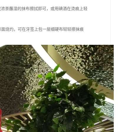
或浓茶蘸湿的抹布擦拭即可，或用碘酒在烫痕上轻
漆面烧灼，可在牙签上包一层细硬布轻轻擦抹痕