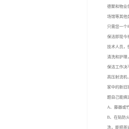
德聚和物业
场馆等其他
只需您一个
保洁即现今
技术人员，
清洗和护理
保洁工作决
高压射流机
家中的新旧
题自己能搞
A、藤器或
B、在贴防
洗，能把茶