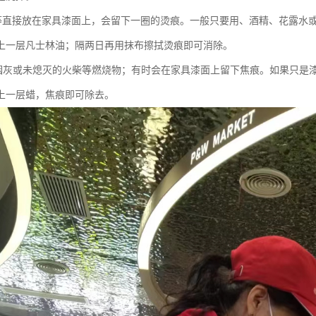
等直接放在家具漆面上，会留下一圈的烫痕。一般只要用、酒精、花露水
上一层凡士林油；隔两日再用抹布擦拭烫痕即可消除。
烟灰或未熄灭的火柴等燃烧物；有时会在家具漆面上留下焦痕。如果只是
上一层蜡，焦痕即可除去。