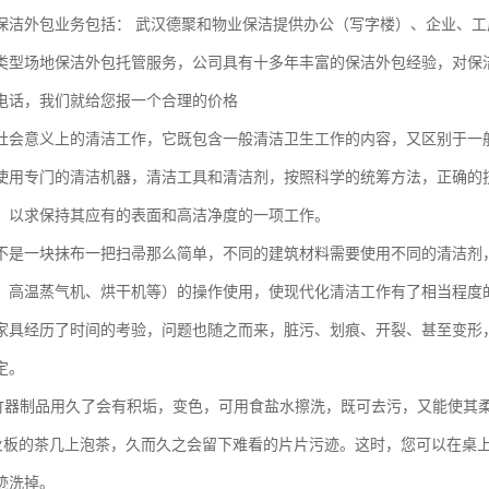
保洁外包业务包括： 武汉德聚和物业保洁提供办公（写字楼）、企业、工
类型场地保洁外包托管服务，公司具有十多年丰富的保洁外包经验，对保
电话，我们就给您报一个合理的价格
社会意义上的清洁工作，它既包含一般清洁卫生工作的内容，又区别于一
使用专门的清洁机器，清洁工具和清洁剂，按照科学的统筹方法，正确的
，以求保持其应有的表面和高洁净度的一项工作。
不是一块抹布一把扫帚那么简单，不同的建筑材料需要使用不同的清洁剂
、高温蒸气机、烘干机等）的操作使用，使现代化清洁工作有了相当程度
家具经历了时间的考验，问题也随之而来，脏污、划痕、开裂、甚至变形
定。
竹器制品用久了会有积垢，变色，可用食盐水擦洗，既可去污，又能使其
火板的茶几上泡茶，久而久之会留下难看的片片污迹。这时，您可以在桌
迹洗掉。