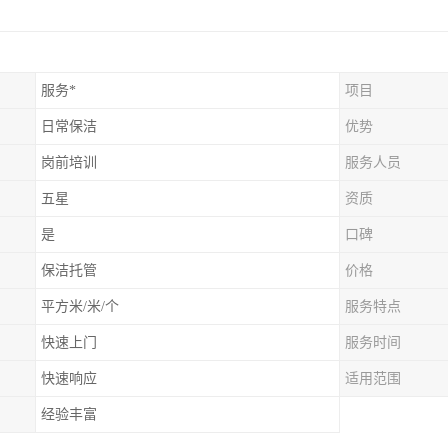
服务*
项目
日常保洁
优势
岗前培训
服务人员
五星
资质
是
口碑
保洁托管
价格
平方米/米/个
服务特点
快速上门
服务时间
快速响应
适用范围
经验丰富