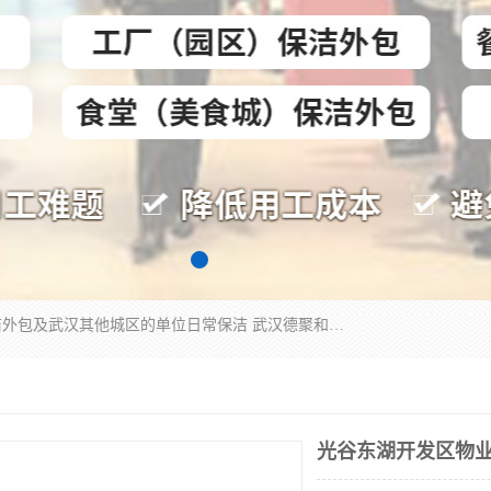
专业提供光谷物业保洁、关谷日常保洁、光谷保洁外包及武汉其他城区的单位日常保洁 武汉德聚和物业管理有限公司致力于打造中国专业物业保洁服务、日常保洁及其他保洁清洗外包服务。自公司成立以来提倡以先进的物业管理理念和模式经营，谋篇布局，以“至诚服务、精益求精、规范管理、锐意拓新”为质量方针，强化内部管理，为业主提供专业化、标准化和精细化的全方位物业服务，管理服务水平得到了广大业主和业内人士的一致好评。
光谷东湖开发区物