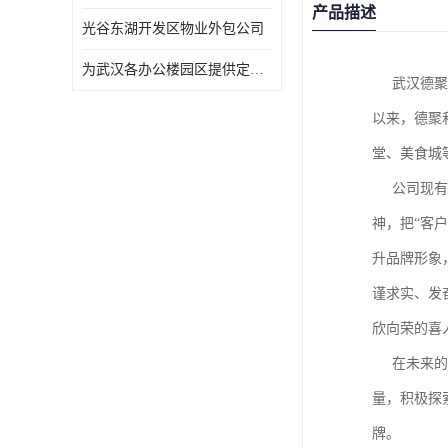
产品描述
光谷东湖开发区物业外包公司
为武汉各办公楼园区提供定点保洁服务
     武汉德聚和物业管理有限公司是一家以现代化物业管理、物业外包、单位日常保洁、秩序维护为核心业务的综合服务性公司。长期
以来，德聚
堂、美食城
     公司现有业绩中，把握行政机关后勤保障社会化的重要机遇。公司成立多年来，始终秉承“专注客户需求，追赶客户期望”的德聚和精
神，把“客
升品牌形象
谨求实、发
欣向荣的喜人
     在未来的发展道路上，德聚和物业将携手广大员工，以更高的标准、更大的努力，不断完善公司管理体制，大力提升公司服务质
量，积极探
牌。