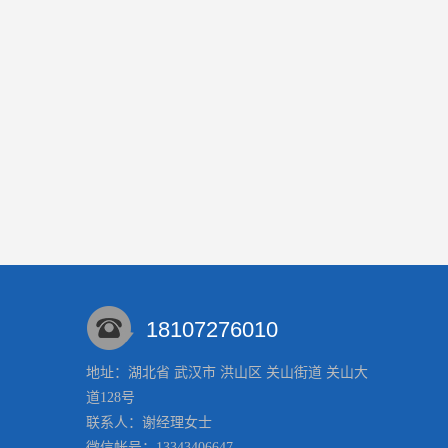
18107276010
地址：湖北省 武汉市 洪山区 关山街道 关山大
道128号
联系人：谢经理
女士
微信帐号：13343406647