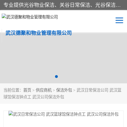
专业提供光谷物业保洁、关谷日常保洁、光谷保洁外包及武汉其他城区的单位日常保洁 武汉德聚和物业管理有限公司致力于打造中国专业物业保洁服务、日常保洁及其他保洁清洗外包服务。自公司成立以来提倡以先进的物业管理理念和模式经营，谋篇布局，以“至诚服务、精益求精、规范管理、锐意拓新”为质量方针，强化内部管理，为业主提供专业化、标准化和精细化的全方位物业服务，管理服务水平得到了广大业主和业内人士的一致好评。
武汉德聚和物业管理有限公司
保洁外包
当前位置：
首页
>
供应商机
>
保洁外包
> 武汉日常保洁公司 武汉篮
球馆保洁钟点工 武汉公司保洁外包