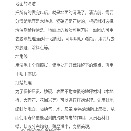
地面的清洁
把所有的做完以后，就是地面的清洗了。清洁前，需要
分清楚地面是木地板、瓷砖还是石材的，根据材料选择
清洁剂稀释清洗。地面上的胶渍可用刀片，顽固的可用
去胶剂处理;而对于地脚线，可用用毛巾擦拭，用刀片去
掉胶迹、涂料点等。
地角线
用湿毛巾全面擦拭，偏重处理开荒残留下的漆点，再用
干毛巾擦拭。
打蜡处理
为了保护昂贵、脆硬、表面不耐磨损的地坪材料（木地
板、大理石、花岗岩等）可以进行打蜡处理。先用封地
蜡封闭地面，隔绝气、水、灰尘,更易清洁防止磨损，从
而使用寿命更能起到防滑防静电的作用，人员石材打
蜡，蜡液分布均匀，薄厚适中，亮丽美观。